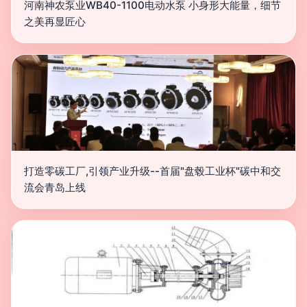
河南神农泵业WB40-1100电动水泵 小身形大能量，细节
之美再显匠心
打造零碳工厂,引领产业升级--首届"盘毂工业杯"碳中和交
流会青岛上线